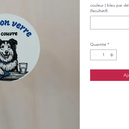
couleur ( bleu par dé
(facultatif)
Quantité
*
Aj