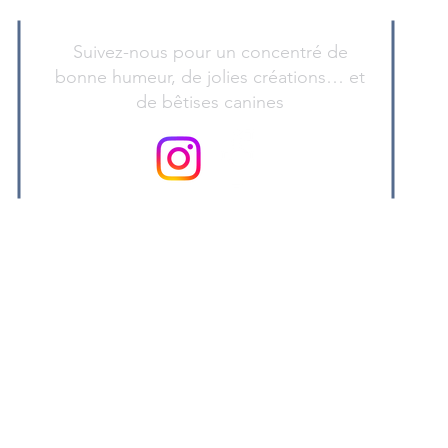
Suivez-nous pour un concentré de
bonne humeur, de jolies créations… et
de bêtises canines