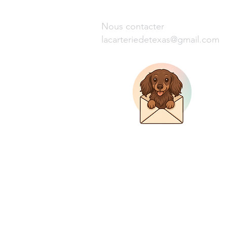
Nous contacter
lacarteriedetexas@gmail.com