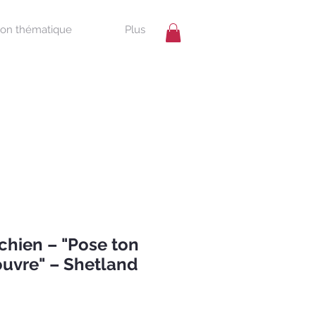
ion thématique
Plus
chien – "Pose ton
couvre" – Shetland