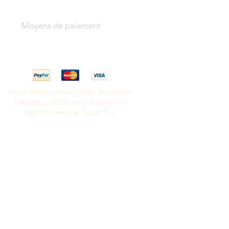
Moyens de paiement
Vous êtes sur une petite boutique
française, 100% faite maison (et
approuvée par Texas 🐾).