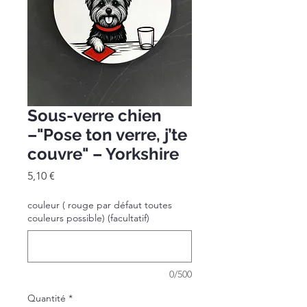
Sous-verre chien
–"Pose ton verre, j’te
couvre" – Yorkshire
Prix
5,10 €
couleur ( rouge par défaut toutes
couleurs possible) (facultatif)
0/500
Quantité
*